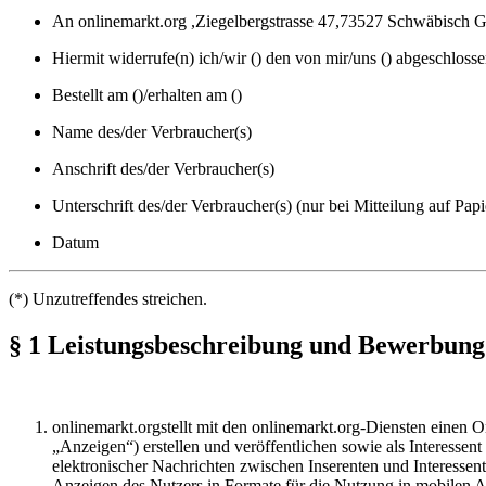
An onlinemarkt.org ,Ziegelbergstrasse 47,73527 Schwäbisch 
Hiermit widerrufe(n) ich/wir () den von mir/uns () abgeschloss
Bestellt am ()/erhalten am ()
Name des/der Verbraucher(s)
Anschrift des/der Verbraucher(s)
Unterschrift des/der Verbraucher(s) (nur bei Mitteilung auf Papi
Datum
(*) Unzutreffendes streichen.
§ 1 Leistungsbeschreibung und Bewerbung
onlinemarkt.orgstellt mit den onlinemarkt.org-Diensten einen 
„Anzeigen“) erstellen und veröffentlichen sowie als Interesse
elektronischer Nachrichten zwischen Inserenten und Interessente
Anzeigen des Nutzers in Formate für die Nutzung in mobilen