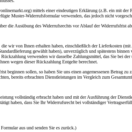
hlusses.
inemarkt.org) mittels einer eindeutigen Erklärung (z.B. ein mit der Po
efügte Muster-Widerrufsformular verwenden, das jedoch nicht vorgeschr
 über die Ausübung des Widerrufsrechts vor Ablauf der Widerrufsfrist a
die wir von Ihnen erhalten haben, einschließlich der Lieferkosten (mit
e Standardlieferung gewählt haben), unverzüglich und spätestens binne
se Rückzahlung verwenden wir dasselbe Zahlungsmittel, das Sie bei der 
 Ihnen wegen dieser Rückzahlung Entgelte berechnet.
frist beginnen sollen, so haben Sie uns einen angemessenen Betrag zu z
ichten, bereits erbrachten Dienstleistungen im Vergleich zum Gesamtum
stleistung vollständig erbracht haben und mit der Ausführung der Diens
igt haben, dass Sie Ihr Widerrufsrecht bei vollständiger Vertragserfül
s Formular aus und senden Sie es zurück.)