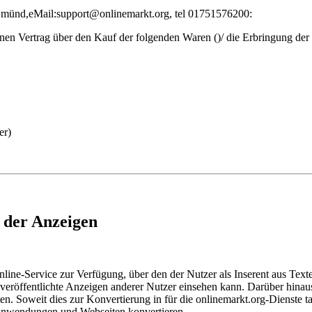
Gmünd,eMail:support@onlinemarkt.org, tel 01751576200:
enen Vertrag über den Kauf der folgenden Waren ()/ die Erbringung der 
er)
 der Anzeigen
Online-Service zur Verfügung, über den der Nutzer als Inserent aus T
nt veröffentlichte Anzeigen anderer Nutzer einsehen kann. Darüber hin
n. Soweit dies zur Konvertierung in für die onlinemarkt.org-Dienste tau
 Anwendungen und Webseiten konvertieren.