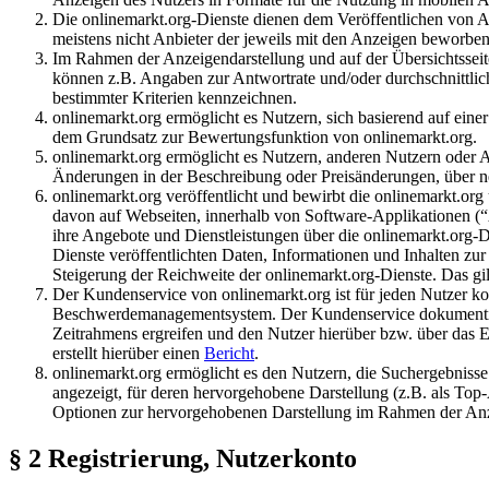
Die onlinemarkt.org-Dienste dienen dem Veröffentlichen von A
meistens nicht Anbieter der jeweils mit den Anzeigen beworbe
Im Rahmen der Anzeigendarstellung und auf der Übersichtsseite
können z.B. Angaben zur Antwortrate und/oder durchschnittlich
bestimmter Kriterien kennzeichnen.
onlinemarkt.org ermöglicht es Nutzern, sich basierend auf eine
dem Grundsatz zur Bewertungsfunktion von onlinemarkt.org.
onlinemarkt.org ermöglicht es Nutzern, anderen Nutzern oder An
Änderungen in der Beschreibung oder Preisänderungen, über neu
onlinemarkt.org veröffentlicht und bewirbt die onlinemarkt.or
davon auf Webseiten, innerhalb von Software-Applikationen (“
ihre Angebote und Dienstleistungen über die onlinemarkt.org-D
Dienste veröffentlichten Daten, Informationen und Inhalten z
Steigerung der Reichweite der onlinemarkt.org-Dienste. Das g
Der Kundenservice von onlinemarkt.org ist für jeden Nutzer ko
Beschwerdemanagementsystem. Der Kundenservice dokumentiert 
Zeitrahmens ergreifen und den Nutzer hierüber bzw. über das 
erstellt hierüber einen
Bericht
.
onlinemarkt.org ermöglicht es den Nutzern, die Suchergebnisse
angezeigt, für deren hervorgehobene Darstellung (z.B. als Top-
Optionen zur hervorgehobenen Darstellung im Rahmen der Anz
§ 2 Registrierung, Nutzerkonto