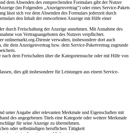
 und dem Absenden des entsprechenden Formulars gibt der Nutzer
 Anzeige (im Folgenden „Anzeigenvertrag“) oder eines Service-Pakets
ang lässt sich vor dem Absenden des Formulars jederzeit durch
mulars den Inhalt der entworfenen Anzeige mit Hilfe einer
der durch Freischaltung der Anzeige annehmen. Mit Annahme des
nnahme von Vertragsangeboten des Nutzers verpflichtet.
er onlinemarkt.org-Dienste verwalten, insbesondere dort auch
en, die dem Anzeigenvertrag bzw. dem Service-Paketvertrag zugrunde
peichern.
 nach dem Freischalten über die Kategoriensuche oder mit Hilfe von
assen, dies gilt insbesondere für Leistungen aus einem Service-
 und unter Angabe aller relevanten Merkmale und Eigenschaften mit
nhand des angegebenen Titels eine Kategorie oder weitere Merkmale
orschläge für seine Anzeige zu übernehmen.
chen oder selbständigen beruflichen Tätigkeit