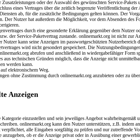
er Zusatzleistungen oder der Auswahl des gewünschten Service-Pakets
luss eines Vertrages über die zeitlich begrenzte Veröffentlichung der
-Diensten ab, für die zusätzliche Bedingungen gelten können. Der Vorg
n. Der Nutzer hat außerdem die Möglichkeit, vor dem Absenden des For
rrigieren.
envertrages durch eine gesonderte Erklärung gegenüber dem Nutzer o
. der Service-Paketvertrag zustande. onlinemarkt.org ist nicht zur A
er Nutzer kann seine Anzeigen im passwortgeschützten Nutzerbereich d
etvertrages wird nicht gesondert gespeichert. Die Nutzungsbedingung
 onlinemarkt.org abrufen und anschließend in wiedergabefähiger Form s
aus technischen Gründen möglich, dass die Anzeige nicht unmittelbar
den werden kann.
h auf elektronischem Weg.
tungen ohne Zustimmung durch onlinemarkt.org anzubieten oder zu überl
lte Anzeigen
ende Kategorie einzustellen und sein jeweiliges Angebot wahrheitsgemäß
schreiben. onlinemarkt.org kann den Nutzer unterstützen, z.B. indem a
verpflichtet, alle Eingaben sorgfältig zu prüfen und nur zutreffende V
ige anzugeben, ob er die Anzeige privat oder in Ausübung einer gewerbli