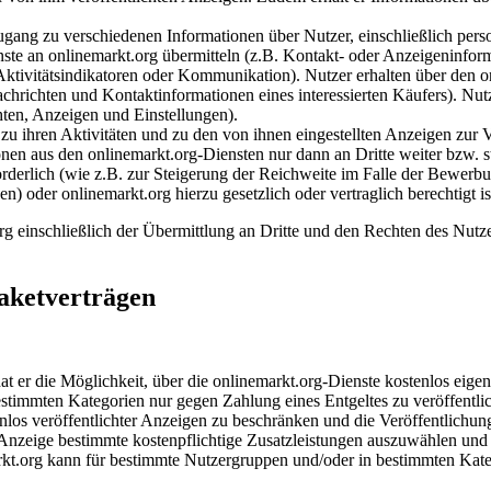
gang zu verschiedenen Informationen über Nutzer, einschließlich per
ste an onlinemarkt.org übermitteln (z.B. Kontakt- oder Anzeigeninfor
ktivitätsindikatoren oder Kommunikation). Nutzer erhalten über den on
 Nachrichten und Kontaktinformationen eines interessierten Käufers). 
hten, Anzeigen und Einstellungen).
u ihren Aktivitäten und zu den von ihnen eingestellten Anzeigen zur Ver
nen aus den onlinemarkt.org-Diensten nur dann an Dritte weiter bzw. s
orderlich (wie z.B. zur Steigerung der Reichweite im Falle der Bewerb
) oder onlinemarkt.org hierzu gesetzlich oder vertraglich berechtigt is
einschließlich der Übermittlung an Dritte und den Rechten des Nutzers
Paketverträgen
, hat er die Möglichkeit, über die onlinemarkt.org-Dienste kostenlos eig
bestimmten Kategorien nur gegen Zahlung eines Entgeltes zu veröffentl
los veröffentlichter Anzeigen zu beschränken und die Veröffentlichun
 Anzeige bestimmte kostenpflichtige Zusatzleistungen auszuwählen und 
rkt.org kann für bestimmte Nutzergruppen und/oder in bestimmten Kat