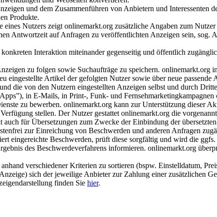
nzeigen und dem Zusammenführen von Anbietern und Interessenten der e
nen Produkte.
 eines Nutzers zeigt onlinemarkt.org zusätzliche Angaben zum Nutzer 
en Antwortzeit auf Anfragen zu veröffentlichten Anzeigen sein, sog. 
r konkreten Interaktion miteinander gegenseitig und öffentlich zugäng
zeigen zu folgen sowie Suchaufträge zu speichern. onlinemarkt.org info
 eingestellte Artikel der gefolgten Nutzer sowie über neue passende A
g und die von den Nutzern eingestellten Anzeigen selbst und durch Drit
Apps”), in E-Mails, in Print-, Funk- und Fernsehmarketingkampagnen o
ienste zu bewerben. onlinemarkt.org kann zur Unterstützung dieser Akt
ur Verfügung stellen. Der Nutzer gestattet onlinemarkt.org die vorg
ilt auch für Übersetzungen zum Zwecke der Einbindung der übersetzte
stenfrei zur Einreichung von Beschwerden und anderen Anfragen zugäng
eingereichte Beschwerden, prüft diese sorgfältig und wird die ggfs
Ergebnis des Beschwerdeverfahrens informieren. onlinemarkt.org überpr
 anhand verschiedener Kriterien zu sortieren (bspw. Einstelldatum, Pr
Anzeige) sich der jeweilige Anbieter zur Zahlung einer zusätzlichen G
eigendarstellung finden Sie
hier
.