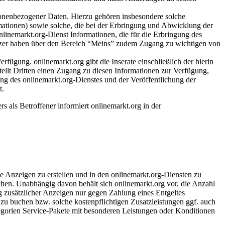
sonenbezogener Daten. Hierzu gehören insbesondere solche
mationen) sowie solche, die bei der Erbringung und Abwicklung der
linemarkt.org-Dienst Informationen, die für die Erbringung des
Nutzer haben über den Bereich “Meins” zudem Zugang zu wichtigen von
fügung. onlinemarkt.org gibt die Inserate einschließlich der hierin
tellt Dritten einen Zugang zu diesen Informationen zur Verfügung,
ung des onlinemarkt.org-Dienstes und der Veröffentlichung der
t.
 als Betroffener informiert onlinemarkt.org in der
ene Anzeigen zu erstellen und in den onlinemarkt.org-Diensten zu
ichen. Unabhängig davon behält sich onlinemarkt.org vor, die Anzahl
g zusätzlicher Anzeigen nur gegen Zahlung eines Entgeltes
zu buchen bzw. solche kostenpflichtigen Zusatzleistungen ggf. auch
egorien Service-Pakete mit besonderen Leistungen oder Konditionen