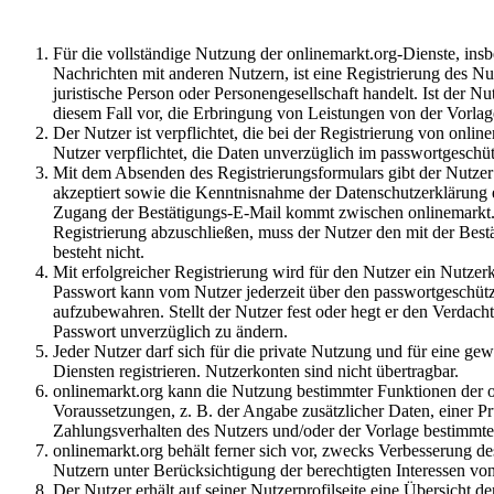
Für die vollständige Nutzung der onlinemarkt.org-Dienste, ins
Nachrichten mit anderen Nutzern, ist eine Registrierung des Nut
juristische Person oder Personengesellschaft handelt. Ist der N
diesem Fall vor, die Erbringung von Leistungen von der Vorl
Der Nutzer ist verpflichtet, die bei der Registrierung von onl
Nutzer verpflichtet, die Daten unverzüglich im passwortgeschüt
Mit dem Absenden des Registrierungsformulars gibt der Nutzer
akzeptiert sowie die Kenntnisnahme der Datenschutzerklärung er
Zugang der Bestätigungs-E-Mail kommt zwischen onlinemarkt.o
Registrierung abzuschließen, muss der Nutzer den mit der Best
besteht nicht.
Mit erfolgreicher Registrierung wird für den Nutzer ein Nutzer
Passwort kann vom Nutzer jederzeit über den passwortgeschütz
aufzubewahren. Stellt der Nutzer fest oder hegt er den Verdach
Passwort unverzüglich zu ändern.
Jeder Nutzer darf sich für die private Nutzung und für eine ge
Diensten registrieren. Nutzerkonten sind nicht übertragbar.
onlinemarkt.org kann die Nutzung bestimmter Funktionen der o
Voraussetzungen, z. B. der Angabe zusätzlicher Daten, einer P
Zahlungsverhalten des Nutzers und/oder der Vorlage bestimm
onlinemarkt.org behält ferner sich vor, zwecks Verbesserung d
Nutzern unter Berücksichtigung der berechtigten Interessen vo
Der Nutzer erhält auf seiner Nutzerprofilseite eine Übersicht 