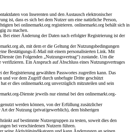
ontaktdaten von Inserenten und den Austausch elektronischer
rung ist, dass es sich bei dem Nutzer um eine natürliche Person,
tigten bei onlinemarkt.org registrieren. onlinemarkt.org behält sich in
ngig zu machen.
 Bei einer Änderung der Daten nach erfolgter Registrierung ist der
emarkt.org ab, mit dem er die Geltung der Nutzungsbedingungen
 eine Bestätigungs-E-Mail mit einem personalisierten Link. Mit
-Dienste (im Folgenden „Nutzungsvertrag“) zustande. Um die
e verifizieren. Ein Anspruch auf Abschluss eines Nutzungsvertrages
bei der Registrierung gewählten Passwortes zugreifen kann. Das
n und vor dem Zugriff durch unbefugte Dritte geschützt
hat er dies onlinemarkt.org unverzüglich mitzuteilen und sein
emarkt.org-Dienste jeweils nur einmal bei den onlinemarkt.org-
genutzt werden können, von der Erfüllung zusätzlicher
 Art der Nutzung (privat/gewerblich), dem bisherigen
chränkt auf bestimmte Nutzergruppen zu testen, soweit dies den
lungen bei verschiedenen Nutzern führen.
ber seine Aktivitätsindikatoren und kann Änderungen an seinen