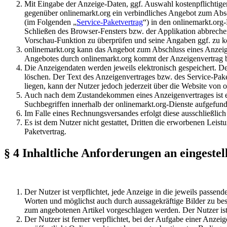
Mit Eingabe der Anzeige-Daten, ggf. Auswahl kostenpflichtig
gegenüber onlinemarkt.org ein verbindliches Angebot zum Absch
(im Folgenden „
Service-Paketvertrag
“) in den onlinemarkt.org
Schließen des Browser-Fensters bzw. der Applikation abbreche
Vorschau-Funktion zu überprüfen und seine Angaben ggf. zu ko
onlinemarkt.org kann das Angebot zum Abschluss eines Anzeig
Angebotes durch onlinemarkt.org kommt der Anzeigenvertrag bzw
Die Anzeigendaten werden jeweils elektronisch gespeichert. D
löschen. Der Text des Anzeigenvertrages bzw. des Service-Pak
liegen, kann der Nutzer jedoch jederzeit über die Website von
Auch nach dem Zustandekommen eines Anzeigenvertrages ist es 
Suchbegriffen innerhalb der onlinemarkt.org-Dienste aufgefun
Im Falle eines Rechnungsversandes erfolgt diese ausschließlic
Es ist dem Nutzer nicht gestattet, Dritten die erworbenen Leis
Paketvertrag.
§ 4 Inhaltliche Anforderungen an eingestel
Der Nutzer ist verpflichtet, jede Anzeige in die jeweils pass
Worten und möglichst auch durch aussagekräftige Bilder zu be
zum angebotenen Artikel vorgeschlagen werden. Der Nutzer ist 
Der Nutzer ist ferner verpflichtet, bei der Aufgabe einer Anze