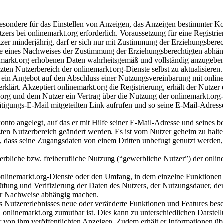
besondere für das Einstellen von Anzeigen, das Anzeigen bestimmter K
zers bei onlinemarkt.org erforderlich. Voraussetzung für eine Registrie
utzer minderjährig, darf er sich nur mit Zustimmung der Erziehungsberech
age eines Nachweises der Zustimmung der Erziehungsberechtigten abhä
inemarkt.org erhobenen Daten wahrheitsgemäß und vollständig anzugeben.
zten Nutzerbereich der onlinemarkt.org-Dienste selbst zu aktualisieren.
 ein Angebot auf den Abschluss einer Nutzungsvereinbarung mit onlin
klärt. Akzeptiert onlinemarkt.org die Registrierung, erhält der Nutzer
rg und dem Nutzer ein Vertrag über die Nutzung der onlinemarkt.org
ätigungs-E-Mail mitgeteilten Link aufrufen und so seine E-Mail-Adress
konto angelegt, auf das er mit Hilfe seiner E-Mail-Adresse und seines 
ten Nutzerbereich geändert werden. Es ist vom Nutzer geheim zu halte
t, dass seine Zugangsdaten von einem Dritten unbefugt genutzt werden, 
werbliche bzw. freiberufliche Nutzung (“gewerbliche Nutzer”) der onlin
nlinemarkt.org-Dienste oder den Umfang, in dem einzelne Funktionen 
rüfung und Verifizierung der Daten des Nutzers, der Nutzungsdauer, der
ter Nachweise abhängig machen.
es Nutzererlebnisses neue oder veränderte Funktionen und Features bes
n onlinemarkt.org zumutbar ist. Dies kann zu unterschiedlichen Darstel
der von ihm veröffentlichten Anzeigen. Zudem erhält er Informationen ü